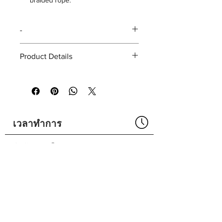
braided rope.
Rope stakes include convenient
speed slot for easy rope
-
installation.
Sold in sets of twelve.
Product Details
SIZE :
46 (cm.) with spike
COLOR
Round
Square
Green
code:
code:
เวลาทำการ
38360
38050
Black
-
code:
สำนักงานใหญ่กรุงเทพ
38075
8:00 - 18:00
วันจันทร์วันศุกร์
น.
ปิด
เสาร์อาทิตย์
ศูนย์บริการพัทยา