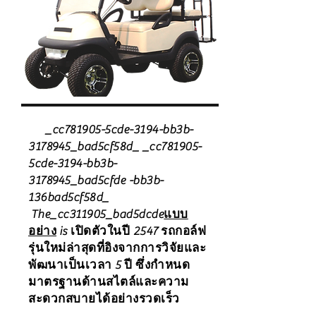
_cc781905-5cde-3194-bb3b-
3178945_bad5cf58d_ _cc781905-
5cde-3194-bb3b-
3178945_bad5cfde -bb3b-
136bad5cf58d_
The_cc311905_bad5dcde
แบบ
อย่าง
is เปิดตัวในปี 2547 รถกอล์ฟ
รุ่นใหม่ล่าสุดที่อิงจากการวิจัยและ
พัฒนาเป็นเวลา 5 ปี ซึ่งกำหนด
มาตรฐานด้านสไตล์และความ
สะดวกสบายได้อย่างรวดเร็ว