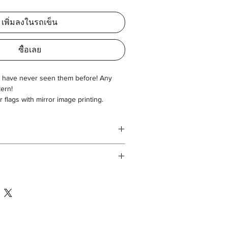
เพิ่มลงในรถเข็น
ซื้อเลย
ou have never seen them before! Any
tern!
r flags with mirror image printing.
th 200 Denier Polyester and event flags.
mized 200 Denier Polyester
ne)