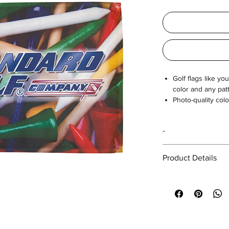
Golf flags like y
color and any pat
Photo-quality colo
Only available wi
-
Product Details
Full Coverage Custo
(Tube-Lock Set of Ni