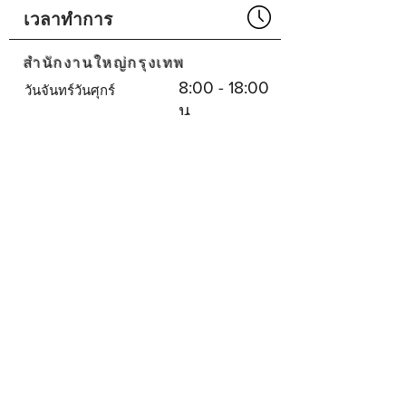
Part No# : GM-8755
เวลาทำการ
สำนักงานใหญ่กรุงเทพ
8:00 - 18:00
วันจันทร์วันศุกร์
น.
ปิด
เสาร์อาทิตย์
ศูนย์บริการพัทยา
8:30 - 17:30
จันทร์-เสาร์
น.
ปิด
วันอาทิตย์
บริษัทเรา
SHOPEE
SHOPEE
โซเชียลมีเดีย