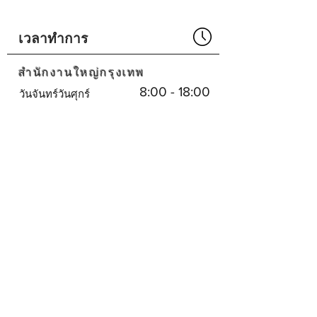
Made in USA
เวลาทำการ
Part No# : -
สำนักงานใหญ่กรุงเทพ
8:00 - 18:00
วันจันทร์วันศุกร์
น.
ปิด
เสาร์อาทิตย์
ศูนย์บริการพัทยา
8:30 - 17:30
จันทร์-เสาร์
น.
ปิด
วันอาทิตย์
บริษัทเรา
SHOPEE
SHOPEE