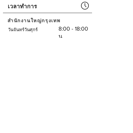
Part No# : GM-1018307-01
เวลาทำการ
สำนักงานใหญ่กรุงเทพ
8:00 - 18:00
วันจันทร์วันศุกร์
น.
ปิด
เสาร์อาทิตย์
ศูนย์บริการพัทยา
8:30 - 17:30
จันทร์-เสาร์
น.
ปิด
วันอาทิตย์
บริษัทเรา
SHOPEE
SHOPEE
โซเชียลมีเดีย