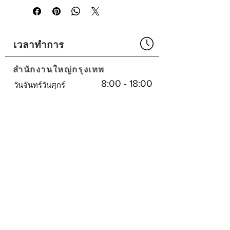
เดือย) DS2000 ขึ้นไป
Made in USA
เวลาทำการ
Part No# : GM-1020260-01
สำนักงานใหญ่กรุงเทพ
8:00 - 18:00
วันจันทร์วันศุกร์
น.
ปิด
เสาร์อาทิตย์
ศูนย์บริการพัทยา
8:30 - 17:30
จันทร์-เสาร์
น.
ปิด
วันอาทิตย์
บริษัทเรา