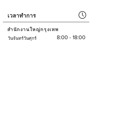
Part No# : GM-1016604-04
เวลาทำการ
สำนักงานใหญ่กรุงเทพ
8:00 - 18:00
วันจันทร์วันศุกร์
น.
ปิด
เสาร์อาทิตย์
ศูนย์บริการพัทยา
8:30 - 17:30
จันทร์-เสาร์
น.
ปิด
วันอาทิตย์
บริษัทเรา
SHOPEE
SHOPEE