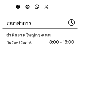
Width : 280cm
Length : 250cm
Height : 66cm
เวลาทำการ
สำนักงานใหญ่กรุงเทพ
8:00 - 18:00
วันจันทร์วันศุกร์
น.
ปิด
เสาร์อาทิตย์
ศูนย์บริการพัทยา
8:30 - 17:30
จันทร์-เสาร์
น.
ปิด
วันอาทิตย์
บริษัทเรา