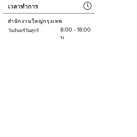
Part No# : GM-1013754
เวลาทำการ
สำนักงานใหญ่กรุงเทพ
8:00 - 18:00
วันจันทร์วันศุกร์
น.
ปิด
เสาร์อาทิตย์
ศูนย์บริการพัทยา
8:30 - 17:30
จันทร์-เสาร์
น.
ปิด
วันอาทิตย์
บริษัทเรา
SHOPEE
SHOPEE
โซเชียลมีเดีย