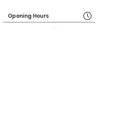
Part No# : GM-1022656-01
Opening Hours
Bangkok Head Office
8:00 - 18:00
MONDAY - FRIDAY
CLOSED
SATURDAY - SUNDAY
Pattaya Service Center
8:30 - 17:30
MONDAY - SATURDAY
CLOSED
SUNDAY
Online Stores
LAZADA
SHOPEE
Social Media