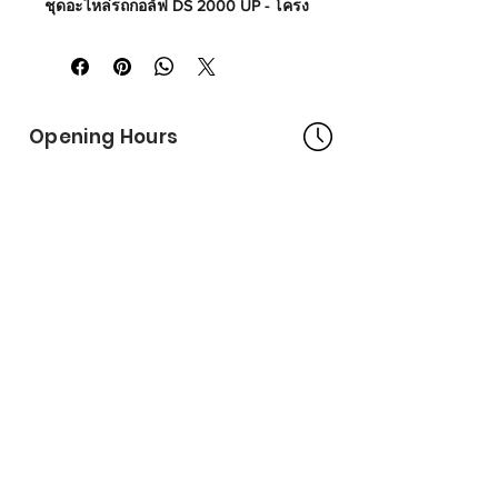
ชุดอะไหล่รถกอล์ฟ DS 2000 UP - โครง
หลังคาหลัง ซ้าย (เหล็ก)
Made in USA
Part No# : GM-1020655-01
Opening Hours
Bangkok Head Office
8:00 - 18:00
MONDAY - FRIDAY
CLOSED
SATURDAY - SUNDAY
Pattaya Service Center
8:30 - 17:30
MONDAY - SATURDAY
CLOSED
SUNDAY
Online Stores
LAZADA
SHOPEE