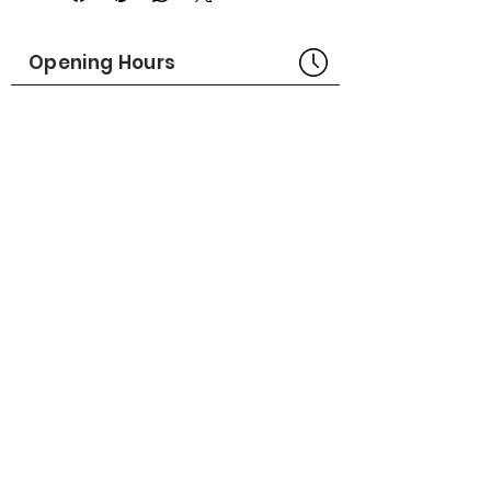
Made in USA
Part No# : GM-1016385
Opening Hours
Bangkok Head Office
8:00 - 18:00
MONDAY - FRIDAY
CLOSED
SATURDAY - SUNDAY
Pattaya Service Center
8:30 - 17:30
MONDAY - SATURDAY
CLOSED
SUNDAY
Online Stores
LAZADA
SHOPEE
Social Media