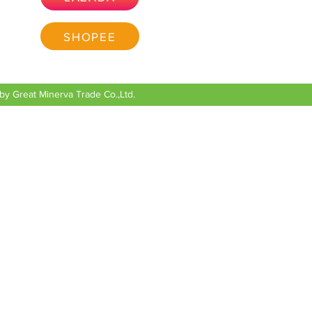
SHOPEE
y Great Minerva Trade Co.,Ltd.