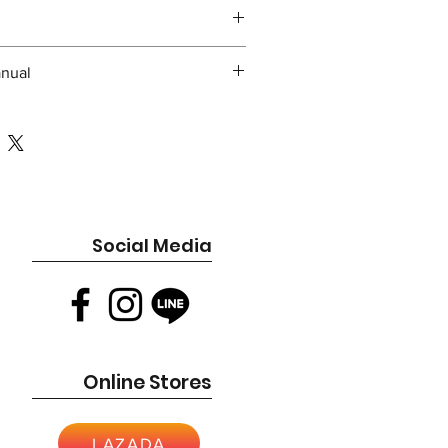
 mower providing increased float and
½ inches with spacers provided.
 have not changed so ordering
creased lift
¾ inches with high lift kit.
els should be easy to handle.
 lbs.
e.com/file/d/1lfM0J6VIvc78mqw8cMDouBc
anual
=sharing
e.com/file/d/1XI1gn7YqRnMpjoR60Mq8qc0
________________________
sharing
!!
ุนุ่มเพื่อความสบายในการใช้งาน
นบวกช่วยให้ OPC ถูกล็อกอยู่กับที่
Social Media
ช่วยให้เอื้อมถึงได้ไกลที่สุด
็กหนาพิเศษ
บสูงสองชั้น
นาเป็นพิเศษถูกติดตั้งในตำแหน่งที่ต่ำและ
มเสถียรมากขึ้น
ึ้นรูปไนลอน
เพื่อเพิ่มแรงยก
Online Stores
 ปอนด์
LAZADA