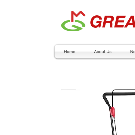
Home
About Us
N