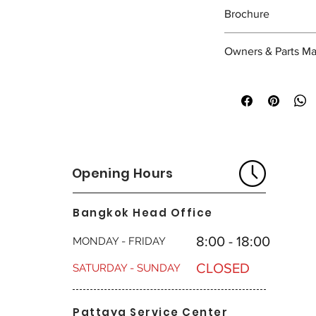
air flow through the
From ¾ inches to 2 
Those part numbers
Brochure
14" Impeller for in
cutting power.
From 2 ½ inches to 3 
between the two mod
Machine weight 33
https://drive.googl
Owners & Parts M
NcDD5IVyq/view?usp
https://drive.googl
________________
6-jicog1U/view?usp=
🔧 รายละเอียด อัพเดท
ด้ามจับบุด้วยวัสด
แรงยึดจับแบบแรงดั
Opening Hours
ด้ามจับยาว 53 นิ้ว 
ด้ามจับทำจากเหล
แผ่นกรองอากาศแบ
Bangkok Head Office
ฐานยึดด้ามจับที่ห
กว้างเพื่อให้มีควา
8:00 - 18:00
MONDAY - FRIDAY
พื้นโพลีเมอร์ฉีดข
CLOSED
ใบพัดขนาด 14 นิ้ว 
SATURDAY - SUNDAY
น้ำหนักเครื่อง 33
Pattaya Service Center