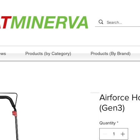
ews
Products (by Category)
Products (By Brand)
Airforce H
(Gen3)
Quantity
*